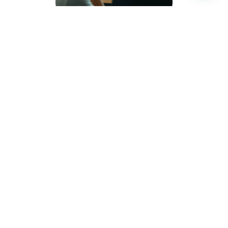
Un equipo formado es un equipo ganador
Por eso tu negocio necesita
formación digital constante
La
competitividad empresarial
depende de
equipos actualizados en ventas, marketing y
tecnología.