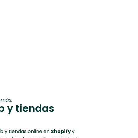
 más.
 y tiendas
b y tiendas online en
Shopify
y