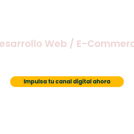
esarrollo Web / E-Commer
an conversiones y potencian tus ventas
s.
Impulsa tu canal digital ahora