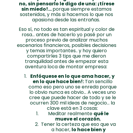
no, sin pensarlo le digo de una: ¡tírese
sin miedo!…
porque siempre estamos
sostenidos, y más si hacemos lo que nos
apasiona desde las entrañas.
Eso sí, no todo es tan espiritual y color de
rosa… antes de hacerlo yo pasé por un
proceso previo de analizar muchos
escenarios financieros, posibles decisiones
y temas importantes.. y hoy quiero
compartirles 3 tips que me dieron
tranquilidad antes de empezar esta
aventura loca de montar empresa:
Enfóquese en lo que ama hacer, y
en lo que hace bien!:
Tan sencillo
como eso pero uno se enreda porque
lo obvio nunca es obvio… A veces uno
cree que puede hacer de todo y se le
ocurren 300 mil ideas de negocio… la
clave está en 3 cosas:
Meditar realmente
qué le
mueve el corazón
,
Tener la certeza que eso que va
a hacer,
lo hace bien y