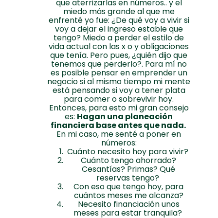
que aterrizarlas en números.. y el
miedo más grande al que me
enfrenté yo fue: ¿De qué voy a vivir si
voy a dejar el ingreso estable que
tengo? Miedo a perder el estilo de
vida actual con las x o y obligaciones
que tenía. Pero pues, ¿quién dijo que
tenemos que perderlo?. Para mí no
es posible pensar en emprender un
negocio si al mismo tiempo mi mente
está pensando si voy a tener plata
para comer o sobrevivir hoy.
Entonces, para esto mi gran consejo
es:
Hagan una planeación
financiera base antes que nada.
En mi caso, me senté a poner en
números:
Cuánto necesito hoy para vivir?
Cuánto tengo ahorrado?
Cesantías? Primas? Qué
reservas tengo?
Con eso que tengo hoy, para
cuántos meses me alcanza?
Necesito financiación unos
meses para estar tranquila?