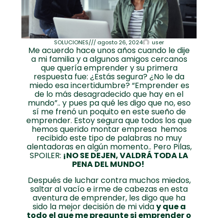
SOLUCIONES
///
agosto 26, 2024
user
Me acuerdo hace unos años cuando le dije
a mi familia y a algunos amigos cercanos
que quería emprender y su primera
respuesta fue: ¿Estás segura? ¿No le da
miedo esa incertidumbre? “Emprender es
de lo más desagradecido que hay en el
mundo”.. y pues pa qué les digo que no, eso
sí me frenó un poquito en este sueño de
emprender. Estoy segura que todos los que
hemos querido montar empresa hemos
recibido este tipo de palabras no muy
alentadoras en algún momento.. Pero Pilas,
SPOILER:
¡NO SE DEJEN, VALDRÁ TODA LA
PENA DEL MUNDO!
Después de luchar contra muchos miedos,
saltar al vacío e irme de cabezas en esta
aventura de emprender, les digo que ha
sido la mejor decisión de mi vida
y que a
todo el que me pregunte si emprender o